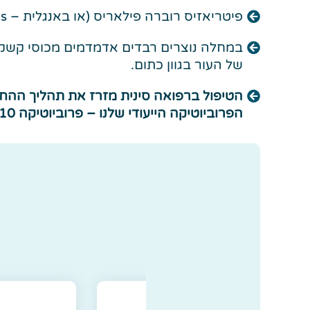
פיטריאזיס רוברה פילאריס (או באנגלית – Pityriasis Rubra Pilaris) היא מחלת עור שנגרמת מסיבה לא ידועה.
במחלה נוצרים רבדים אדמדמים מכוסי קשקשת ל
של העור בגוון כתום.
הטיפול ברפואה סינית מזרז את תהליך ההחלמ
הפרוביוטיקה הייעודי שלנו – פרוביוטיקה 20/10.