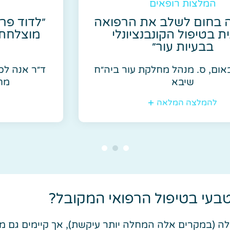
 רופאים
המלצות ר
לשלב את הרפואה
״לדוד פרלה היכו
 הקונבנציונלי
מוצלחת רפואה סי
ת עור״
קונבנצי
נהל מחלקת עור ביה״ח
ד״ר אנה לכוביצקי, מו
בא
מחלקת עור ב
המלאה
להמלצה ה
בעי בטיפול הרפואי המקובל?
לה (במקרים אלה המחלה יותר עיקשת), אך קיימים גם