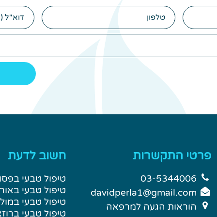
טלפון
הודעה
(לא
חובה)
פרטי התקשרות
חשוב לדעת
03-5344006
טיפול טבעי בפסו
טיפול טבעי באור
davidperla1@gmail.com
טיפול טבעי במול
הוראות הגעה למרפאה
טיפול טבעי ברוז