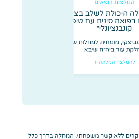
ופאים
המלצות רו
לת לשלב בצורה
״הטיפול המשולב 
נית עם טיפול
מקצר את זמן 
ונלי״
פרופסור הנרי טראו, ר
מחית למחלות שיער,
עור ביה"ח שיבא, לשע
יה״ח שיבא
להמלצה המ
מלאה
 מקרים ללא קשר משפחתי. המחלה בדרך כלל