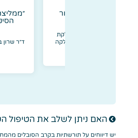
ת רופאים
המלצות
ולב במחלות עור
״ממליצה בחום 
זמן ההחלמה״
הסינית בטיפול
בבעיו
או, רופא בכיר מחלקת
 לשעבר מנהל המחלקה
ד״ר שרון באום, ס. מ
שי
ה המלאה
להמלצה 
האם ניתן לשלב את הטיפול הט
יש דיווחים על תורשתיות בקרב הסובלים מהמח