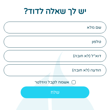
יש לך שאלה לדוד?
שם
מלא
טלפון
דוא"ל
הודעה
(לא
חובה)
אשמח לקבל ניוזלטר