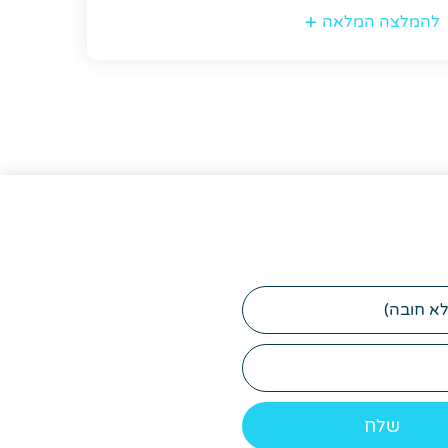
להמלצה המלאה
דוא"ל