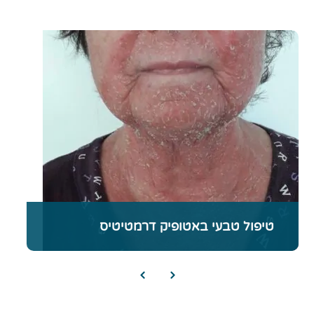
דוד פרלה מטפל מזה 30 שנה בבעיות עור
ברפואה סינית, בעל תואר שני M.Sc ברפואה
סינית מסורתית, מומחה בטיפול בעור ואחראי
מזה 18 שנים על הרפואה המשלימה במחלקת
העור בבית החולים תל השומר - שנבחר לאחד
טיפול טבעי בפסוריאזיס
מעשרת בתי החולים הטובים בעולם
פסוריאזיס (ספחת) היא מחלת עור
אוטואימונית, שמתבטאת בנגעים
קרא עוד