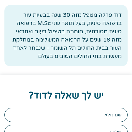
יש לך שאלה לדוד?
שם
מלא
טלפון
דוא"ל
הודעה
(לא
חובה)
אשמח לקבל ניוזלטר