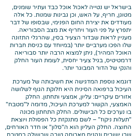
בישראל יש נטייה לאכול אוכל כבד ועתיר שומנים,
מטוגן, חריף, על האש, וכן גבינות שמנות. כל אלה
מעודדים את יצירת החום הפנימי, שבסופו של דבר
יתפרץ על פני העור ויחריף את מצב הסבוריאה.
מעניין לראות שבדור הצעיר בסין, שהרגלי התזונה
שלו הפכו מערביים יותר (במיוחד עם כניסת חברות
האוכל המהיר), ניתן למצוא הרבה יותר סבוריאה
דרמטיטיס, בגיל צעיר יחסית, לעומת העור החלק
והנקי של הדור המבוגר יותר.
דוגמא נוספת המדגישה את חשיבותה של מערכת
העיכול ברפואה הסינית היא חלוקת הגוף לשלושה
אזורים עיקריים: עליון, אמצעי ותחתון. החלק
האמצעי, הקשור למערכת העיכול, מדומה ל"מטבח"
בו נערכים כל הבישולים. החלק התחתון מכונה
"תעלות ניקוז" – לשם מתנקזת כל הפסולת ויוצאת
החוצה. החלק העליון הוא ה"סלון" או חדר האורחים,
שבו יושבים ונהנים מארוחה טובה שבושלה במטבח