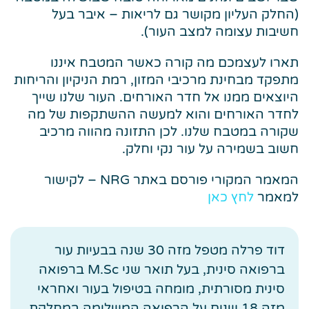
(החלק העליון מקושר גם לריאות – איבר בעל
חשיבות עצומה למצב העור).
תארו לעצמכם מה קורה כאשר המטבח איננו
מתפקד מבחינת מרכיבי המזון, רמת הניקיון והריחות
היוצאים ממנו אל חדר האורחים. העור שלנו שייך
לחדר האורחים והוא למעשה ההשתקפות של מה
שקורה במטבח שלנו. לכן התזונה מהווה מרכיב
חשוב בשמירה על עור נקי וחלק.
המאמר המקורי פורסם באתר NRG – לקישור
למאמר
לחץ כאן
דוד פרלה מטפל מזה 30 שנה בבעיות עור
ברפואה סינית, בעל תואר שני M.Sc ברפואה
סינית מסורתית, מומחה בטיפול בעור ואחראי
מזה 18 שנים על הרפואה המשלימה במחלקת