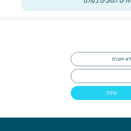
לים הטובים בעולם
דוא"ל