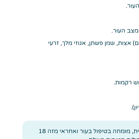
עור.
מצב העור.
, מקרלים) אצות, שמן פשתן, אגוזי מלך, זרעי
דוד פרלה מטפל מזה 30 שנה בבעיות עור ברפואה סינית, בעל תואר שני M.Sc ברפואה סינית מסורתית, מומחה בטיפול בעור ואחראי מזה 18