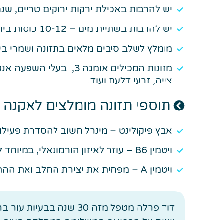
יש להרבות באכילת ירקות ירוקים טריים, ש
יש להרבות בשתיית מים – 10-12 כוסות ביום, לניקוי הגוף מרעלים.
מומלץ לשלב סיבים מלאים בתזונה ושמרי בי
מזונות המכילים אומגה 3
צייה, זרעי דלעת ועוד.
תוספי תזונה מומלצים לאקנה 
אבץ פיקולינט – מינרל חשוב להסדרת פעילות הורמנלית וספיגת ויטמי
ויטמין B6 – עוזר לאיזון הורמונאלי, במיוחד לנשים החוות החמרה במצב העור לפני המחזור.
ויטמין A – מפחית את יצירת החלב ואת ההתקרנות המאוצת של זקיקי החלב. (אסור לפני כניסה להריון).