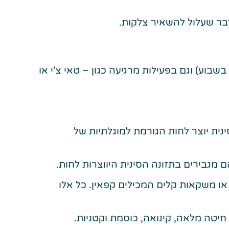
דבר שעלול להשאיר צלקות.
ות והחמרה במחלה. מומלץ להרבות בפעילות גופנית, גם אירובית (לפחות 3 פעמים בשבוע) וגם בפעילות מרגיעה כגון – טאי צ'י או
נית יוצר לחות הגורמת למוגלתיות של
 מגבירים בתזונה הסינית היווצרות לחות.
או משקאות קלים המכילים קפאין. כל אלו
, חיטה מלאה, קינואה, כוסמת וקטניות.